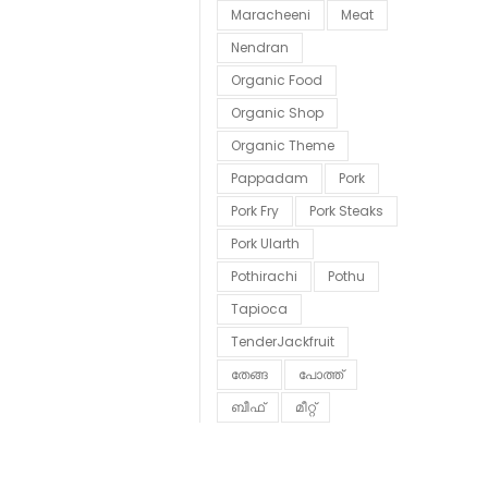
Maracheeni
Meat
Nendran
Organic Food
Organic Shop
Organic Theme
Pappadam
Pork
Pork Fry
Pork Steaks
Pork Ularth
Pothirachi
Pothu
Tapioca
TenderJackfruit
തേങ്ങ
പോത്ത്
ബീഫ്
മീറ്റ്