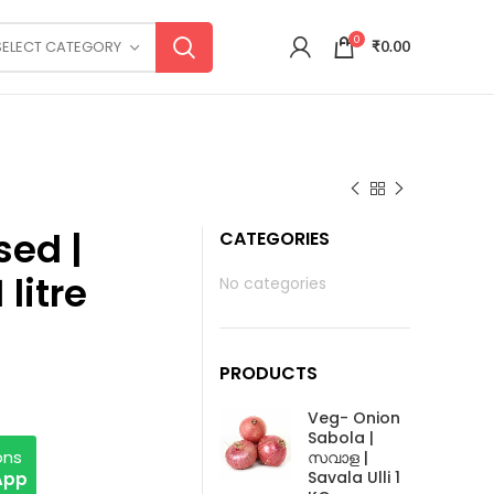
0
SELECT CATEGORY
₹
0.00
sed |
CATEGORIES
 litre
No categories
PRODUCTS
Veg- Onion
Sabola |
ons
സവാള |
Savala Ulli 1
App