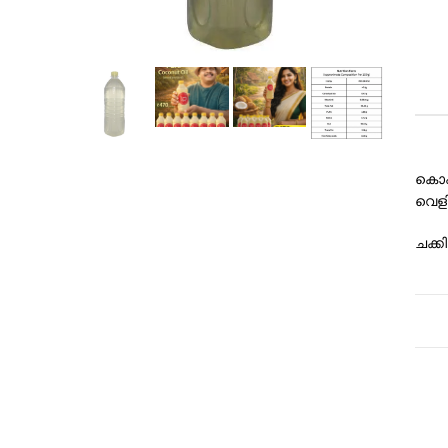
കൊപ്
വെളി
ചക്ക