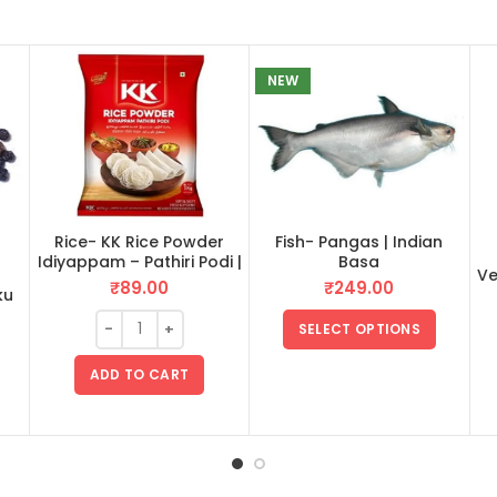
NEW
Rice- KK Rice Powder
Fish- Pangas | Indian
Idiyappam – Pathiri Podi |
Basa
Ve
ഇടിയപ്പം പത്തിരിപ്പൊടി 1 KG
₹
89.00
₹
249.00
ku
SELECT OPTIONS
ADD TO CART