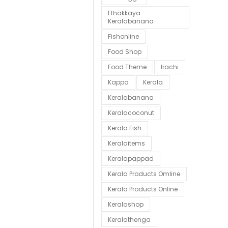
Ethakkaya
Keralabanana
Fishonline
Food Shop
Food Theme
Irachi
Kappa
Kerala
Keralabanana
Keralacoconut
Kerala Fish
Keralaitems
Keralapappad
Kerala Products Omline
Kerala Products Online
Keralashop
Keralathenga