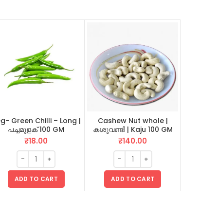
Vattu Kap
Dried Ta
g- Green Chilli – Long |
Cashew Nut whole |
പച്ചമുളക് 100 GM
കശുവണ്ടി | Kaju 100 GM
₹
18.00
₹
140.00
AD
ADD TO CART
ADD TO CART