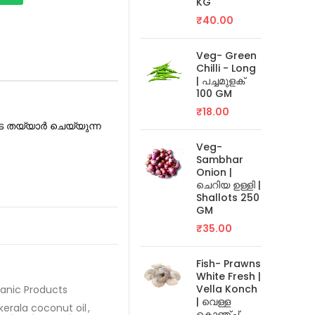
KG
₹
40.00
Veg- Green
Chilli - Long
| പച്ചമുളക്
100 GM
₹
18.00
ടെ തയ്യാർ ചെയ്യുന്ന
Veg-
Sambhar
Onion |
ചെറിയ ഉള്ളി |
Shallots 250
GM
₹
35.00
Fish- Prawns
White Fresh |
Vella Konch
anic Products
| വെള്ള
kerala coconut oil
,
കൊഞ്ച്