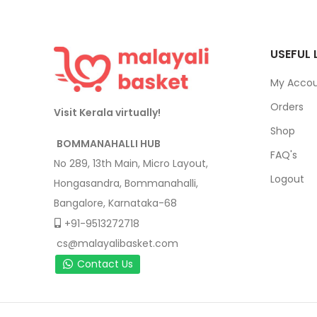
USEFUL 
My Acco
Orders
Visit Kerala virtually!
Shop
BOMMANAHALLI HUB
FAQ's
No 289, 13th Main, Micro Layout,
Logout
Hongasandra, Bommanahalli,
Bangalore, Karnataka-68
+91-9513272718
cs@malayalibasket.com
Contact Us