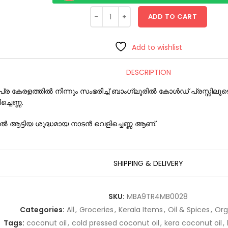
ADD TO CART
Add to wishlist
DESCRIPTION
ര കേരളത്തിൽ നിന്നും സംഭരിച്ച് ബാംഗ്ലൂരിൽ കോൾഡ് പ്രസ്സിലൂ
ച്ചെണ്ണ.
ിൽ ആട്ടിയ ശുദ്ധമായ നാടൻ വെളിച്ചെണ്ണ ആണ്.
SHIPPING & DELIVERY
SKU:
MBA9TR4MB0028
Categories:
All
,
Groceries
,
Kerala Items
,
Oil & Spices
,
Org
Tags:
coconut oil
,
cold pressed coconut oil
,
kera coconut oil
,