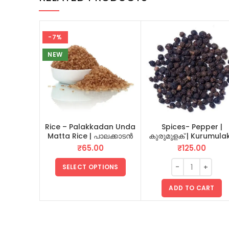
-7%
NEW
Rice – Palakkadan Unda
Spices- Pepper |
Matta Rice | പാലക്കാടൻ
കുരുമുളക് | Kurumula
ഉണ്ട മട്ട അരി
100 GM
₹
65.00
₹
125.00
SELECT OPTIONS
ADD TO CART