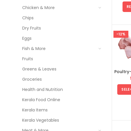
Etha
നേന്ത്
R
Chicken & More
Chips
Dry Fruits
-12%
Eggs
Fish & More
Fruits
Greens & Leaves
Poultry
Groceries
Health and Nutrition
SELE
Kerala Food Online
Kerala Items
Kerala Vegetables
Meat & More