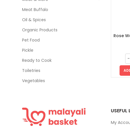
Meat Buffalo
Oil & Spices
Organic Products
Rose Wa
Pet Food
Pickle
Ready to Cook
Toiletries
AD
Vegetables
USEFUL 
My Acco