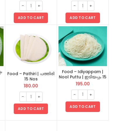
ADD TO CART
ADD TO CART
ം
Food – Idiyappam |
Food – Pathiri | പത്തിരി
Nool Puttu | ഇടിയപ്പം 15
15 Nos
Nos
195.00
180.00
ADD TO CART
ADD TO CART