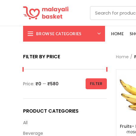
BROWSE CATEGORIES
HOME
SH
FILTER BY PRICE
Home
Price:
₹0
—
₹580
FILTER
PRODUCT CATEGORIES
All
Fruits-
നാടൻ
Beverage