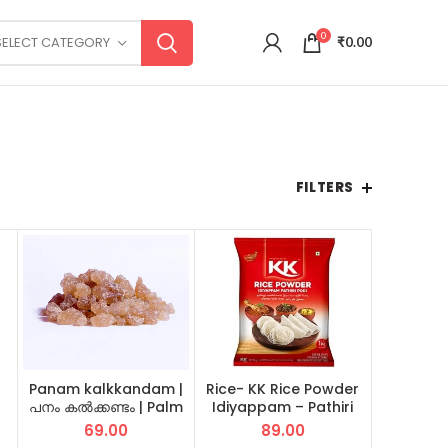
0
SELECT CATEGORY
₹
0.00
FILTERS
Panam kalkkandam |
Rice- KK Rice Powder
പനം കൽക്കണ്ടം | Palm
Idiyappam – Pathiri
Sugar 250 GM
Podi | ഇടിയപ്പം
69.00
89.00
ച
പത്തിരിപ്പൊടി 1 KG