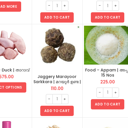
kka Nadan |
പപ്പടം 1 pkt
രൻ | Nendran
EAD MORE
ADD TO CART
ADD TO CART
- Duck | താറാവ്
Food – Appam | അപ്പ
15 Nos
575.00
Jaggery Marayoor
225.00
Sarkkara | മറയൂർ ഉണ്ട |
Vellam | Unda 1 KG
CT OPTIONS
110.00
ADD TO CART
ADD TO CART